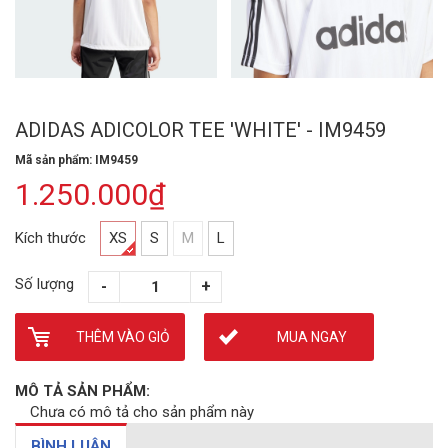
ADIDAS ADICOLOR TEE 'WHITE' - IM9459
Mã sản phẩm: IM9459
1.250.000₫
Kích thước
XS
S
M
L
Số lượng
THÊM VÀO GIỎ
MUA NGAY
MÔ TẢ SẢN PHẨM:
Chưa có mô tả cho sản phẩm này
BÌNH LUẬN