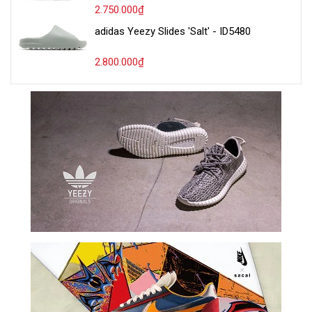
2.750.000₫
adidas Yeezy Slides 'Salt' - ID5480
2.800.000₫