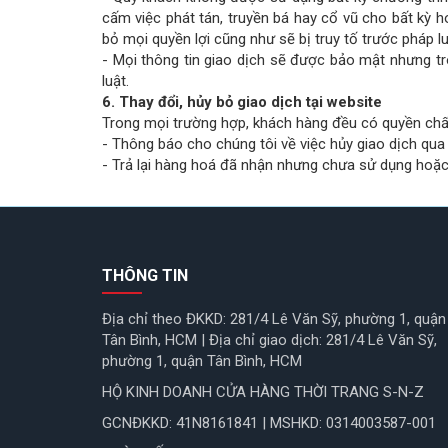
cấm việc phát tán, truyền bá hay cổ vũ cho bất kỳ 
bỏ mọi quyền lợi cũng như sẽ bị truy tố trước pháp lu
- Mọi thông tin giao dịch sẽ được bảo mật nhưng t
luật.
6. Thay đổi, hủy bỏ giao dịch tại website
Trong mọi trường hợp, khách hàng đều có quyền chấm
- Thông báo cho chúng tôi về việc hủy giao dịch q
- Trả lại hàng hoá đã nhận nhưng chưa sử dụng hoặc 
THÔNG TIN
Địa chỉ theo ĐKKD: 281/4 Lê Văn Sỹ, phường 1, quận
Tân Bình, HCM | Địa chỉ giao dịch: 281/4 Lê Văn Sỹ,
phường 1, quận Tân Bình, HCM
HỘ KINH DOANH CỬA HÀNG THỜI TRANG S-N-Z
GCNĐKKD: 41N8161841 | MSHKD: 0314003587-001