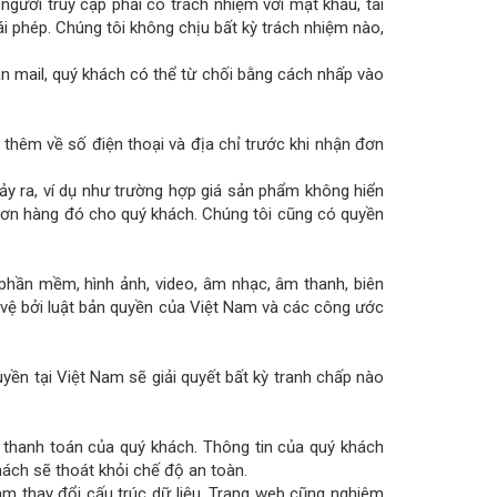
người truy cập phải có trách nhiệm với mật khẩu, tài
ái phép. Chúng tôi không chịu bất kỳ trách nhiệm nào,
n mail, quý khách có thể từ chối bằng cách nhấp vào
i thêm về số điện thoại và địa chỉ trước khi nhận đơn
xảy ra, ví dụ như trường hợp giá sản phẩm không hiển
 đơn hàng đó cho quý khách. Chúng tôi cũng có quyền
, phần mềm, hình ảnh, video, âm nhạc, âm thanh, biên
vệ bởi luật bản quyền của Việt Nam và các công ước
yền tại Việt Nam sẽ giải quyết bất kỳ tranh chấp nào
c thanh toán của quý khách. Thông tin của quý khách
ách sẽ thoát khỏi chế độ an toàn.
àm thay đổi cấu trúc dữ liệu. Trang web cũng nghiêm