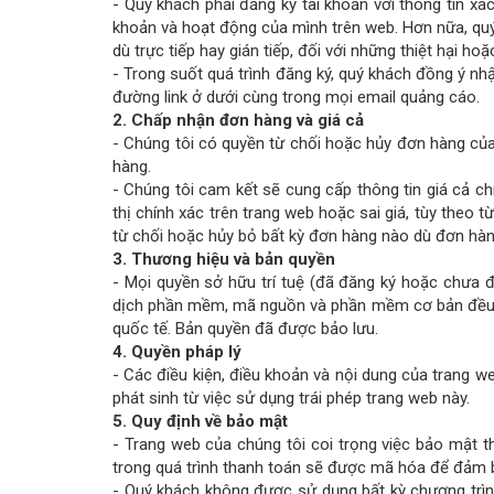
- Quý khách phải đăng ký tài khoản với thông tin xá
khoản và hoạt động của mình trên web. Hơn nữa, quý k
dù trực tiếp hay gián tiếp, đối với những thiệt hại h
- Trong suốt quá trình đăng ký, quý khách đồng ý n
đường link ở dưới cùng trong mọi email quảng cáo.
2. Chấp nhận đơn hàng và giá cả
- Chúng tôi có quyền từ chối hoặc hủy đơn hàng của q
hàng.
- Chúng tôi cam kết sẽ cung cấp thông tin giá cả ch
thị chính xác trên trang web hoặc sai giá, tùy the
từ chối hoặc hủy bỏ bất kỳ đơn hàng nào dù đơn hà
3. Thương hiệu và bản quyền
- Mọi quyền sở hữu trí tuệ (đã đăng ký hoặc chưa đă
dịch phần mềm, mã nguồn và phần mềm cơ bản đều là
quốc tế. Bản quyền đã được bảo lưu.
4. Quyền pháp lý
- Các điều kiện, điều khoản và nội dung của trang w
phát sinh từ việc sử dụng trái phép trang web này.
5. Quy định về bảo mật
- Trang web của chúng tôi coi trọng việc bảo mật t
trong quá trình thanh toán sẽ được mã hóa để đảm bả
- Quý khách không được sử dụng bất kỳ chương trình