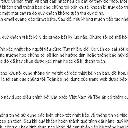
c thực về bản thân và phải cập nhật nếu có bất kỳ thay đổi nào. Mỗi 
hách phải thông báo cho chúng tôi biết khi tài khoản bị truy cập tr
oặc mất mát gây ra do quý khách không tuân thủ quy định.
hận email quảng cáo từ website. Sau đó, nếu không muốn tiếp tục nhậ
uý khách vì bất kỳ lý do gì vào bất kỳ lúc nào. Chúng tôi có thể hỏ
ính xác nhất cho người tiêu dùng. Tuy nhiên, đôi lúc vẫn có sai sót 
o từng trường hợp chúng tôi sẽ liên hệ hướng dẫn hoặc thông báo hủy
ng đó đã hay chưa được xác nhận hoặc đã bị thanh toán.
ng ký), nội dung thông tin và tất cả các thiết kế, văn bản, đồ họa
 tài sản của chúng tôi. Toàn bộ nội dung của trang web được bảo 
eb này được điều chỉnh bởi luật pháp Việt Nam và Tòa án có thẩm qu
hông tin và sử dụng các biện pháp tốt nhất bảo vệ thông tin và việ
o an toàn. Sau khi quý khách hoàn thành quá trình đặt hàng, quý kh
, công cụ hay hình thức nào khác để can thiệp vào hệ thống hay l