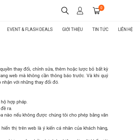
0
EVENT & FLASH DEALS
GIỚI THIỆU
TIN TỨC
LIÊN HỆ
quyền thay đổi, chỉnh sửa, thêm hoặc lược bỏ bất kỳ
 trang web mà không cần thông báo trước. Và khi quý
p nhận với những thay đổi đó.
m hộ hợp pháp.
đề ra.
 ba nào nếu không được chúng tôi cho phép bằng văn
iển thị trên web là ý kiến cá nhân của khách hàng,