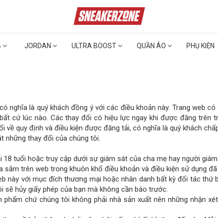
B
JORDAN
ULTRA BOOST
QUẦN ÁO
PHỤ KIỆN
 có nghĩa là quý khách đồng ý với các điều khoản này. Trang web có 
bất cứ lúc nào. Các thay đổi có hiệu lực ngay khi được đăng trên
ổi về quy định và điều kiện được đăng tải, có nghĩa là quý khách chấ
t những thay đổi của chúng tôi.
hải 18 tuổi hoặc truy cập dưới sự giám sát của cha mẹ hay người giá
a sắm trên web trong khuôn khổ điều khoản và điều kiện sử dụng đã 
b này với mục đích thương mại hoặc nhân danh bất kỳ đối tác thứ
ôi sẽ hủy giấy phép của bạn mà không cần báo trước.
n phẩm chứ chúng tôi không phải nhà sản xuất nên những nhận xét h