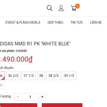
0
EVENT & FLASH DEALS
GIỚI THIỆU
TIN TỨC
LIÊN HỆ
DIDAS NMD R1 PK 'WHITE BLUE'
 sản phẩm: CQ2040
2.490.000₫
ích thước
36
36 2/3
37 1/3
38
38 2/3
39 1/3
40
ố lượng