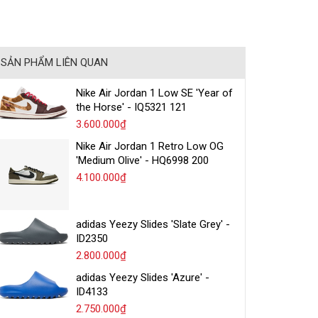
SẢN PHẨM LIÊN QUAN
Nike Air Jordan 1 Low SE 'Year of
the Horse' - IQ5321 121
3.600.000₫
Nike Air Jordan 1 Retro Low OG
'Medium Olive' - HQ6998 200
4.100.000₫
adidas Yeezy Slides 'Slate Grey' -
ID2350
2.800.000₫
adidas Yeezy Slides 'Azure' -
ID4133
2.750.000₫