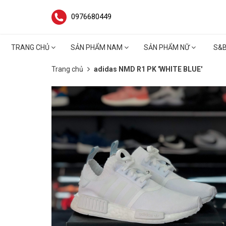
0976680449
TRANG CHỦ
SẢN PHẨM NAM
SẢN PHẨM NỮ
S&
Trang chủ
adidas NMD R1 PK 'WHITE BLUE'