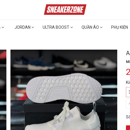
B
JORDAN
ULTRA BOOST
QUẦN ÁO
PHỤ KIỆN
A
Mã
K
S