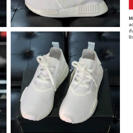
M
ad
đ
B