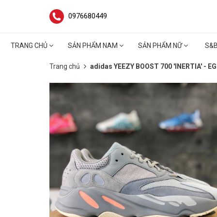
0976680449
TRANG CHỦ
SẢN PHẨM NAM
SẢN PHẨM NỮ
S&
Trang chủ
adidas YEEZY BOOST 700 'INERTIA' - E