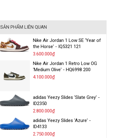
SẢN PHẨM LIÊN QUAN
Nike Air Jordan 1 Low SE 'Year of
the Horse' - IQ5321 121
3.600.000₫
Nike Air Jordan 1 Retro Low OG
'Medium Olive' - HQ6998 200
4.100.000₫
adidas Yeezy Slides 'Slate Grey' -
ID2350
2.800.000₫
adidas Yeezy Slides 'Azure' -
ID4133
2.750.000₫