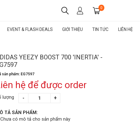
0
EVENT & FLASH DEALS
GIỚI THIỆU
TIN TỨC
LIÊN HỆ
DIDAS YEEZY BOOST 700 'INERTIA' -
G7597
 sản phẩm: EG7597
iên hệ để được order
ố lượng
Ô TẢ SẢN PHẨM:
Chưa có mô tả cho sản phẩm này