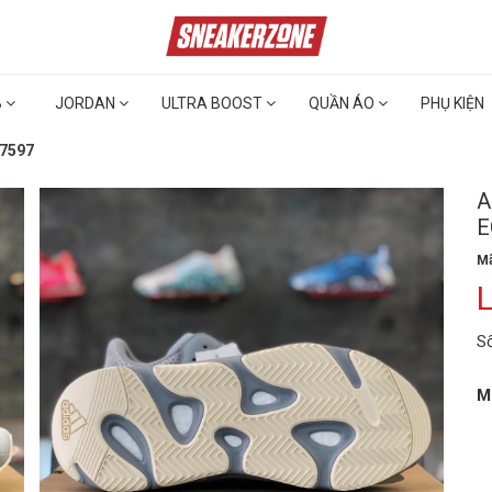
B
JORDAN
ULTRA BOOST
QUẦN ÁO
PHỤ KIỆN
G7597
A
E
Mã
L
S
M