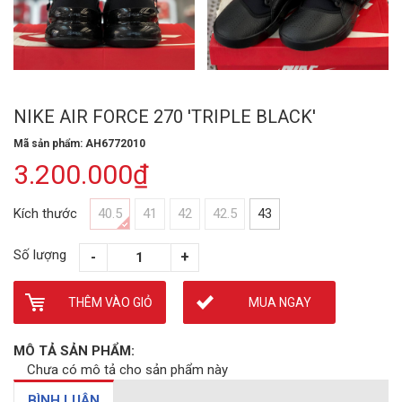
NIKE AIR FORCE 270 'TRIPLE BLACK'
Mã sản phẩm: AH6772010
3.200.000₫
Kích thước
40.5
41
42
42.5
43
Số lượng
THÊM VÀO GIỎ
MUA NGAY
MÔ TẢ SẢN PHẨM:
Chưa có mô tả cho sản phẩm này
BÌNH LUẬN