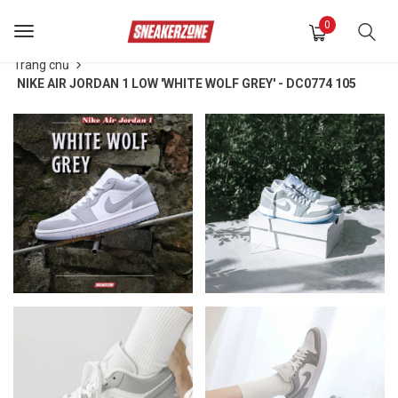
0
Toggle
navigation
Trang chủ
NIKE AIR JORDAN 1 LOW 'WHITE WOLF GREY' - DC0774 105