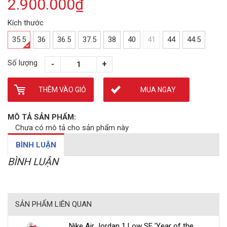
2.900.000₫
Kích thước
35.5
36
36.5
37.5
38
40
41
44
44.5
Số lượng
THÊM VÀO GIỎ
MUA NGAY
MÔ TẢ SẢN PHẨM:
Chưa có mô tả cho sản phẩm này
BÌNH LUẬN
BÌNH LUẬN
SẢN PHẨM LIÊN QUAN
Nike Air Jordan 1 Low SE 'Year of the