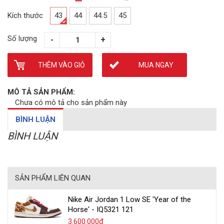
Kích thước
43
44
44.5
45
Số lượng
THÊM VÀO GIỎ
MUA NGAY
MÔ TẢ SẢN PHẨM:
Chưa có mô tả cho sản phẩm này
BÌNH LUẬN
BÌNH LUẬN
SẢN PHẨM LIÊN QUAN
Nike Air Jordan 1 Low SE 'Year of the
Horse' - IQ5321 121
3.600.000₫