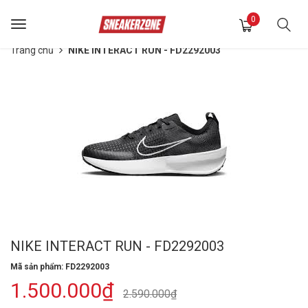
0
Toggle
navigation
Trang chủ
NIKE INTERACT RUN - FD2292003
NIKE INTERACT RUN - FD2292003
Mã sản phẩm: FD2292003
1.500.000₫
2.590.000₫