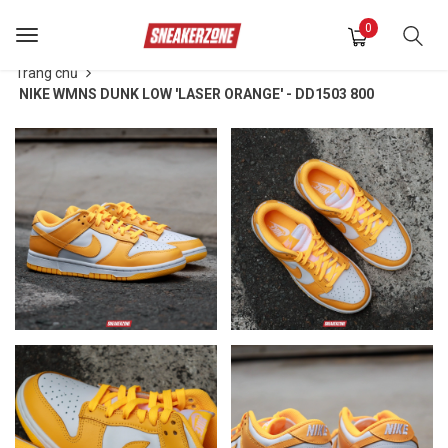
0
Toggle
navigation
Trang chủ
NIKE WMNS DUNK LOW 'LASER ORANGE' - DD1503 800